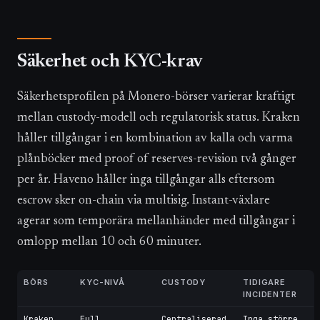
Säkerhet och KYC-krav
Säkerhetsprofilen på Monero-börser varierar kraftigt
mellan custody-modell och regulatorisk status. Kraken
håller tillgångar i en kombination av kalla och varma
plånböcker med proof of reserves-revision två gånger
per år. Haveno håller inga tillgångar alls eftersom
escrow sker on-chain via multisig. Instant-växlare
agerar som temporära mellanhänder med tillgångar i
omlopp mellan 10 och 60 minuter.
BÖRS
KYC-NIVÅ
CUSTODY
TIDIGARE
INCIDENTER
Kraken
Full
Centraliserad,
Inga större