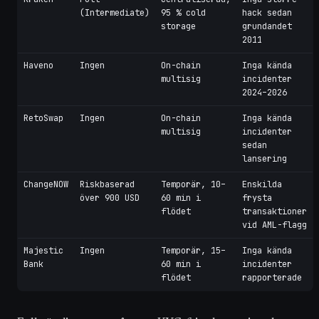
(Intermediate)
95 % cold
hack sedan
storage
grundandet
2011
Haveno
Ingen
On-chain
Inga kända
multisig
incidenter
2024–2026
RetoSwap
Ingen
On-chain
Inga kända
multisig
incidenter
sedan
lansering
ChangeNOW
Riskbaserad
Temporär, 10–
Enskilda
över 900 USD
60 min i
frysta
flödet
transaktioner
vid AML-flagg
Majestic
Ingen
Temporär, 15–
Inga kända
Bank
60 min i
incidenter
flödet
rapporterade