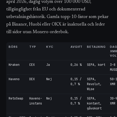
april 2026, daglig volym över 100 000 USD,
tillgänglighet från EU och dokumenterad
utbetalningshistorik. Gamla topp-10-listor som pekar
på Binance, Huobi eller OKX är inaktuella och leder
till sidor utan Monero-orderbok.
BÖRS
TYP
KYC
AVGIFT
BETALNING
DAG
XMR
VOL
Kraken
CEX
Ja
0,26 %
SEPA, kort
3–8
MUS
Haveno
DEX
Nej
0,15 /
SEPA,
50–
0,7 %
Revolut,
XMR
Wise
RetoSwap
Haveno-
Nej
0,15 /
SEPA,
30–
instans
0,7 %
kontant,
XMR
gåvokort