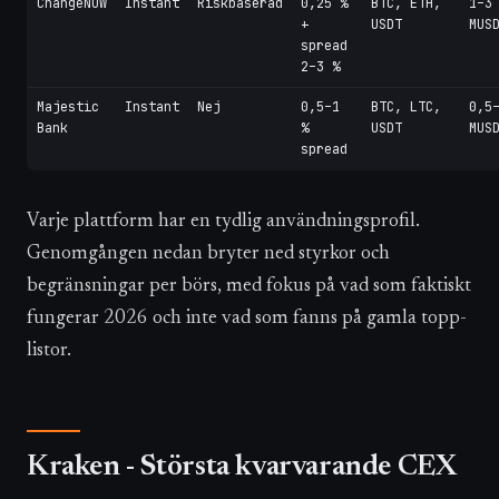
ChangeNOW
Instant
Riskbaserad
0,25 %
BTC, ETH,
1–3
+
USDT
MUS
spread
2–3 %
Majestic
Instant
Nej
0,5–1
BTC, LTC,
0,5
Bank
%
USDT
MUS
spread
Varje plattform har en tydlig användningsprofil.
Genomgången nedan bryter ned styrkor och
begränsningar per börs, med fokus på vad som faktiskt
fungerar 2026 och inte vad som fanns på gamla topp-
listor.
Kraken - Största kvarvarande CEX